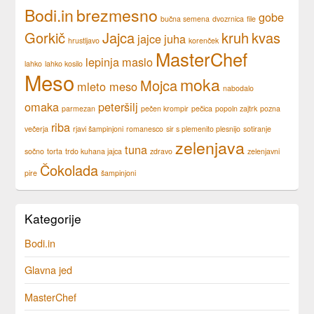
Bodi.in
brezmesno
gobe
bučna semena
dvozrnica
file
Gorkič
Jajca
kruh
kvas
jajce
juha
hrustljavo
korenček
MasterChef
lepinja
maslo
lahko
lahko kosilo
Meso
moka
Mojca
mleto meso
nabodalo
omaka
peteršilj
parmezan
pečen krompir
pečica
popoln zajtrk
pozna
riba
večerja
rjavi šampinjoni
romanesco
sir s plemenito plesnijo
sotiranje
zelenjava
tuna
sočno
torta
trdo kuhana jajca
zdravo
zelenjavni
Čokolada
pire
šampinjoni
Kategorije
Bodi.in
Glavna jed
MasterChef