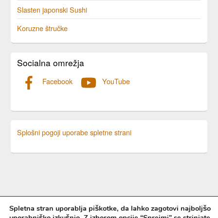
Slasten japonski Sushi
Koruzne štručke
Socialna omrežja
Facebook
YouTube
Splošni pogoji uporabe spletne strani
Spletna stran uporablja piškotke, da lahko zagotovi najboljšo
uporabniško izkušnjo. Z izborom opcije “Sprejmi” se strinjate