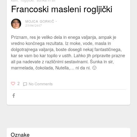
Francoski masleni rogljički
MOJCA GORKIČ
⋅
25/04/2017
Priznam, res je veliko dela in enega valjanja, ampak je
vredno končnega rezultata. Iz moke, vode, masla in
dolgotrajnega valjanja, boste dosegli nekaj fantastičnega,
kar se vam bo kar topilo v ustih. Lahko jih pripravite prazne
ali pa nadevate z različnimi sestavinami. Šunka in sir,
marmelada, čokolada, Nutella,… ni da ni. 🙂
No Comments
2
Oznake