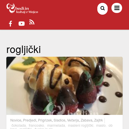
rogljički
Novice
,
Predjedi
,
Prigrizek
,
Sladice
,
Večerja
,
Zabava
,
Zajtrk
čokolada
,
francosko
,
marmelada
,
masleni rogljički
,
maslo
,
ob
kavi
,
rogljički
,
šunka in sir