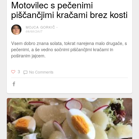
Motovilec s pečenimi
piščančjimi kračami brez kosti
MOJCA GORKIČ
⋅
08/03/2017
Vsem dobro znana solata, tokrat narejena malo drugače, s
pečenimi, a še vedno sočnimi piščančjimi kračami in
poširanim jajcem.
No Comments
3