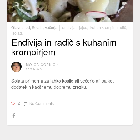
Glavna jed
,
Solata
,
Večerja
endivija
,
jajce
,
kuhan krompir
,
radič
,
solata
Endivija in radič s kuhanim
krompirjem
MOJCA GORKIČ
⋅
08/03/2017
Solata primerna za lahko kosilo ali večerjo ali pa kot
dodatek h kakšnemu dobremu zrezku.
No Comments
2