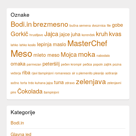
Oznake
Bodi.in
brezmesno
gobe
bučna semena
dvozrnica
file
Gorkič
Jajca
kruh
kvas
jajce
juha
hrustljavo
korenček
MasterChef
lepinja
maslo
lahko
lahko kosilo
Meso
moka
Mojca
mleto meso
nabodalo
omaka
peteršilj
parmezan
pečen krompir
pečica
popoln zajtrk
pozna
riba
večerja
rjavi šampinjoni
romanesco
sir s plemenito plesnijo
sotiranje
zelenjava
tuna
sočno
torta
trdo kuhana jajca
zdravo
zelenjavni
Čokolada
pire
šampinjoni
Kategorije
Bodi.in
Glavna jed