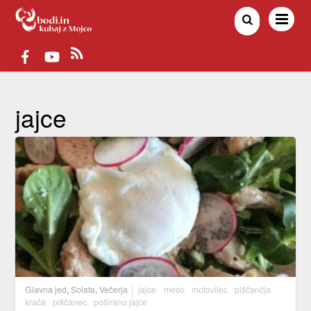
jajce
Glavna jed
,
Solata
,
Večerja
jajce
,
meso
,
motovilec
,
piščančja
krača
,
piščanec
,
poširano jajce