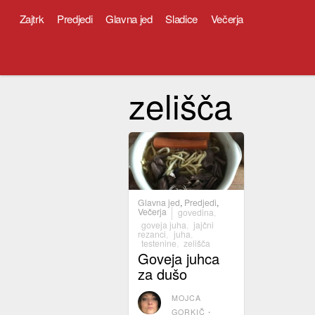
Zajtrk
Predjedi
Glavna jed
Sladice
Večerja
zelišča
Glavna jed
,
Predjedi
,
Večerja
govedina
,
goveja juha
,
jajčni
rezanci
,
juha
,
testenine
,
zelišča
Goveja juhca
za dušo
MOJCA
GORKIČ
⋅