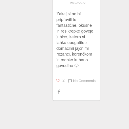
09/03/2017
Zakaj si ne bi
pripravili te
fantastične, okusne
in res krepke goveje
juhice, katero si
lahko obogatite z
domačimi jajčnimi
rezanci, korenčkom
in mehko kuhano
govedino 🙂
No Comments
2