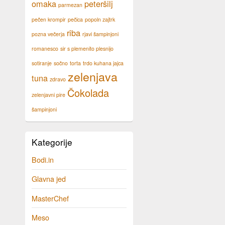
omaka
peteršilj
parmezan
pečen krompir
pečica
popoln zajtrk
riba
pozna večerja
rjavi šampinjoni
romanesco
sir s plemenito plesnijo
sotiranje
sočno
torta
trdo kuhana jajca
zelenjava
tuna
zdravo
Čokolada
zelenjavni pire
šampinjoni
Kategorije
Bodi.in
Glavna jed
MasterChef
Meso