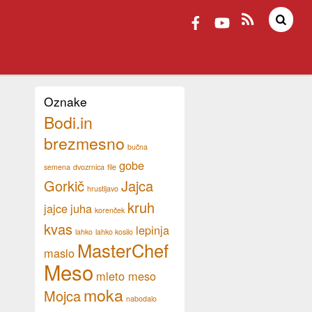
Oznake
Bodi.in
brezmesno
bučna
gobe
semena
dvozrnica
file
Gorkič
Jajca
hrustljavo
kruh
jajce
juha
korenček
kvas
lepinja
lahko
lahko kosilo
MasterChef
maslo
Meso
mleto meso
moka
Mojca
nabodalo