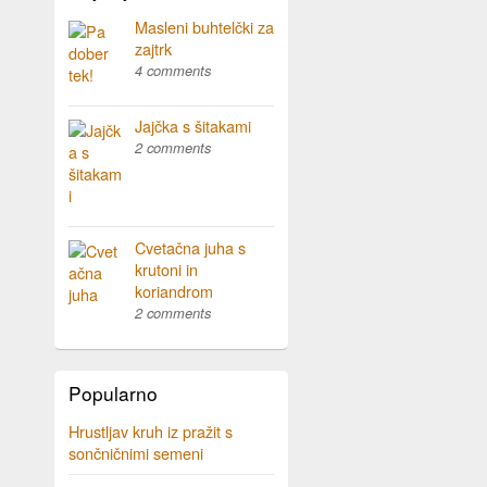
Masleni buhtelčki za
zajtrk
4 comments
Jajčka s šitakami
2 comments
Cvetačna juha s
krutoni in
koriandrom
2 comments
Popularno
Hrustljav kruh iz pražit s
sončničnimi semeni